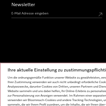
Newsletter
Ihre aktuelle Einstellung zu zustimmungspflich
Um die ordnungsgemäße Funktion unserer Website zu gewährleisten, verw
Ihrer Zustimmung verwenden wir auch nicht unbedingt erforderliche Cook
Analysezwecke, darunter Cookies von Dritten, unseren Partnern und Dienst
Website sammeln und uns dabei helfen, Ihr Online-Erlebnis zu personalis
zur Personalisierung von Anzeigen verwendet. Im Rahmen einer separaten E
verwenden wir Bloomreach-Cookies und andere Tracking-Technologien, um
sammeln, die wir Ihrem Profil zuordnen, um die Inhalte, die wir Ihnen übe