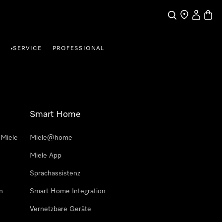
Suche
Händlersuche
Benutzer
Waren
SERVICE
PROFESSIONAL
•
Smart Home
 Miele
Miele@home
Miele App
Sprachassistenz
n
Smart Home Integration
Vernetzbare Geräte