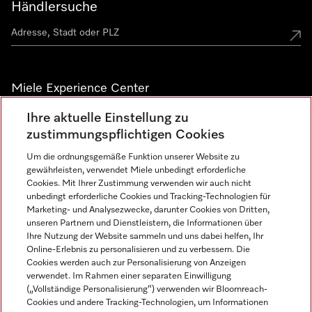
Händlersuche
Miele Experience Center
Ihre aktuelle Einstellung zu
Alle Miele Experience Center anzeigen
zustimmungspflichtigen Cookies
Um die ordnungsgemäße Funktion unserer Website zu
Newsletter
gewährleisten, verwendet Miele unbedingt erforderliche
Cookies. Mit Ihrer Zustimmung verwenden wir auch nicht
unbedingt erforderliche Cookies und Tracking-Technologien für
Marketing- und Analysezwecke, darunter Cookies von Dritten,
unseren Partnern und Dienstleistern, die Informationen über
Ihre Nutzung der Website sammeln und uns dabei helfen, Ihr
Online-Erlebnis zu personalisieren und zu verbessern. Die
Cookies werden auch zur Personalisierung von Anzeigen
verwendet. Im Rahmen einer separaten Einwilligung
(„Vollständige Personalisierung“) verwenden wir Bloomreach-
Miele auf Instagram
Miele auf Facebook
Miele auf Youtube
Cookies und andere Tracking-Technologien, um Informationen