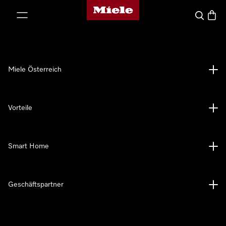
Miele-Homepage
nhalt springen
Suche
Waren
Miele Österreich
Vorteile
Smart Home
Geschäftspartner