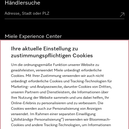
Händlersuche
Miele Experience Center
Ihre aktuelle Einstellung zu
Alle Miele Experience Center anzeigen
zustimmungspflichtigen Cookies
Um die ordnungsgemäße Funktion unserer Website zu
Newsletter
gewährleisten, verwendet Miele unbedingt erforderliche
Cookies. Mit Ihrer Zustimmung verwenden wir auch nicht
unbedingt erforderliche Cookies und Tracking-Technologien für
Marketing- und Analysezwecke, darunter Cookies von Dritten,
unseren Partnern und Dienstleistern, die Informationen über
Ihre Nutzung der Website sammeln und uns dabei helfen, Ihr
Online-Erlebnis zu personalisieren und zu verbessern. Die
Cookies werden auch zur Personalisierung von Anzeigen
verwendet. Im Rahmen einer separaten Einwilligung
(„Vollständige Personalisierung“) verwenden wir Bloomreach-
Miele auf Instagram
Miele auf Facebook
Miele auf Youtube
Cookies und andere Tracking-Technologien, um Informationen