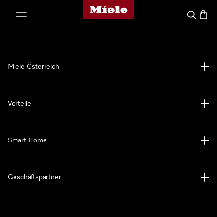
Miele-Homepage
nhalt springen
Suche
Waren
Miele Österreich
Vorteile
Smart Home
Geschäftspartner