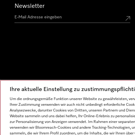
Newsletter
Ihre aktuelle Einstellung zu zustimmungspflich
Um die ordnungsgemäße Funktion unserer Website zu gewährleisten, verw
Ihrer Zustimmung verwenden wir auch nicht unbedingt erforderliche Cook
Analysezwecke, darunter Cookies von Dritten, unseren Partnern und Dienst
Website sammeln und uns dabei helfen, Ihr Online-Erlebnis zu personalis
zur Personalisierung von Anzeigen verwendet. Im Rahmen einer separaten E
verwenden wir Bloomreach-Cookies und andere Tracking-Technologien, um
sammeln, die wir Ihrem Profil zuordnen, um die Inhalte, die wir Ihnen übe