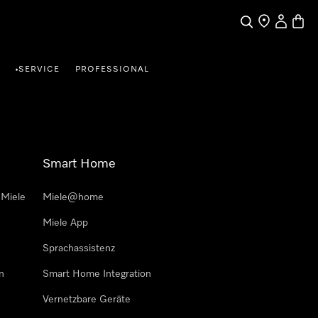
Suche
Händlersuche
Benutzer
Waren
SERVICE
PROFESSIONAL
•
Smart Home
 Miele
Miele@home
Miele App
Sprachassistenz
n
Smart Home Integration
Vernetzbare Geräte