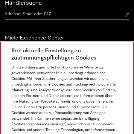
Händlersuche
Miele Experience Center
Ihre aktuelle Einstellung zu
Alle Miele Experience Center anzeigen
zustimmungspflichtigen Cookies
Um die ordnungsgemäße Funktion unserer Website zu
Newsletter
gewährleisten, verwendet Miele unbedingt erforderliche
Cookies. Mit Ihrer Zustimmung verwenden wir auch nicht
unbedingt erforderliche Cookies und Tracking-Technologien für
Marketing- und Analysezwecke, darunter Cookies von Dritten,
unseren Partnern und Dienstleistern, die Informationen über
Ihre Nutzung der Website sammeln und uns dabei helfen, Ihr
Online-Erlebnis zu personalisieren und zu verbessern. Die
Cookies werden auch zur Personalisierung von Anzeigen
verwendet. Im Rahmen einer separaten Einwilligung
(„Vollständige Personalisierung“) verwenden wir Bloomreach-
Miele auf Instagram
Miele auf Facebook
Miele auf Youtube
Cookies und andere Tracking-Technologien, um Informationen