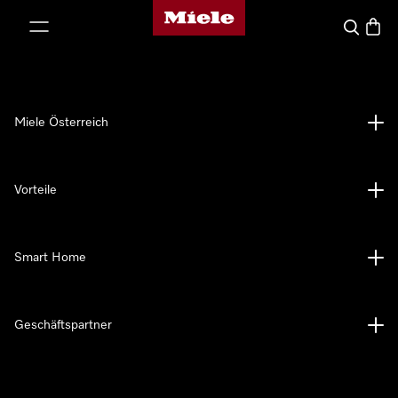
Miele-Homepage
nhalt springen
Suche
Waren
Miele Österreich
Vorteile
Smart Home
Geschäftspartner