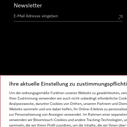
Newsletter
Ihre aktuelle Einstellung zu zustimmungspflich
Um die ordnungsgemäße Funktion unserer Website zu gewährleisten, verw
Ihrer Zustimmung verwenden wir auch nicht unbedingt erforderliche Cook
Analysezwecke, darunter Cookies von Dritten, unseren Partnern und Dienst
Website sammeln und uns dabei helfen, Ihr Online-Erlebnis zu personalis
zur Personalisierung von Anzeigen verwendet. Im Rahmen einer separaten E
verwenden wir Bloomreach-Cookies und andere Tracking-Technologien, um
sammeln, die wir Ihrem Profil zuordnen, um die Inhalte, die wir Ihnen übe