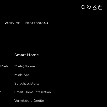
Suche
Händlersuche
Benutzer
Waren
SERVICE
PROFESSIONAL
•
Smart Home
 Miele
Miele@home
Miele App
Sprachassistenz
n
Smart Home Integration
Vernetzbare Geräte