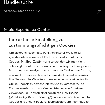
Händlersuche
Miele Experience Center
Ihre aktuelle Einstellung zu
Alle Miele Experience Center anzeigen
zustimmungspflichtigen Cookies
Um die ordnungsgemäße Funktion unserer Website zu
Newsletter
gewährleisten, verwendet Miele unbedingt erforderliche
Cookies. Mit Ihrer Zustimmung verwenden wir auch nicht
unbedingt erforderliche Cookies und Tracking-Technologien für
Marketing- und Analysezwecke, darunter Cookies von Dritten,
unseren Partnern und Dienstleistern, die Informationen über
Ihre Nutzung der Website sammeln und uns dabei helfen, Ihr
Online-Erlebnis zu personalisieren und zu verbessern. Die
Cookies werden auch zur Personalisierung von Anzeigen
verwendet. Im Rahmen einer separaten Einwilligung
(„Vollständige Personalisierung“) verwenden wir Bloomreach-
Miele auf Instagram
Miele auf Facebook
Miele auf Youtube
Cookies und andere Tracking-Technologien, um Informationen