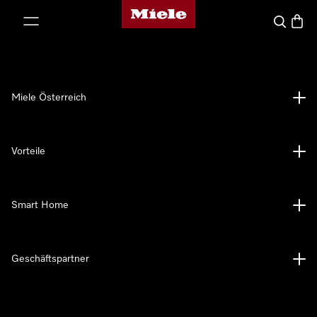
Miele-Homepage
nhalt springen
Suche
Waren
Miele Österreich
Vorteile
Smart Home
Geschäftspartner