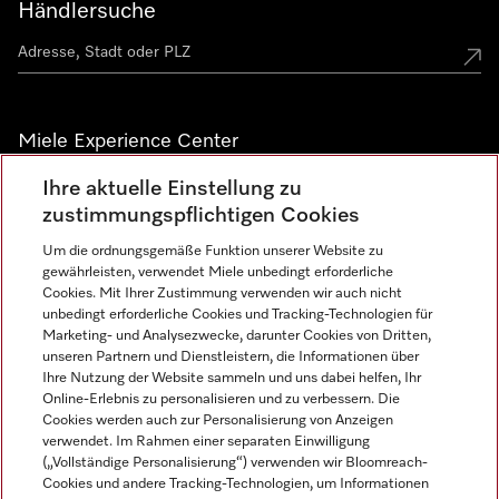
Händlersuche
Miele Experience Center
Ihre aktuelle Einstellung zu
Alle Miele Experience Center anzeigen
zustimmungspflichtigen Cookies
Um die ordnungsgemäße Funktion unserer Website zu
Newsletter
gewährleisten, verwendet Miele unbedingt erforderliche
Cookies. Mit Ihrer Zustimmung verwenden wir auch nicht
unbedingt erforderliche Cookies und Tracking-Technologien für
Marketing- und Analysezwecke, darunter Cookies von Dritten,
unseren Partnern und Dienstleistern, die Informationen über
Ihre Nutzung der Website sammeln und uns dabei helfen, Ihr
Online-Erlebnis zu personalisieren und zu verbessern. Die
Cookies werden auch zur Personalisierung von Anzeigen
verwendet. Im Rahmen einer separaten Einwilligung
(„Vollständige Personalisierung“) verwenden wir Bloomreach-
Miele auf Instagram
Miele auf Facebook
Miele auf Youtube
Cookies und andere Tracking-Technologien, um Informationen