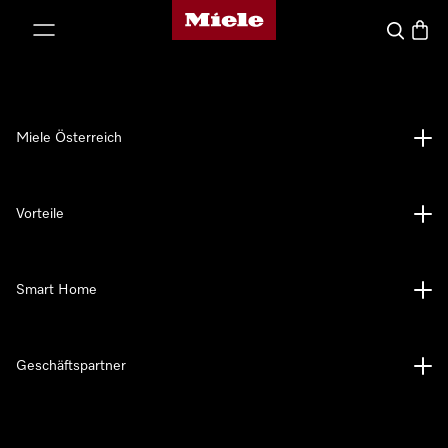
Miele-Homepage
nhalt springen
Suche
Waren
Miele Österreich
Vorteile
Smart Home
Geschäftspartner