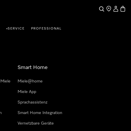
Suche
Händlersuche
Benutzer
Waren
SERVICE
PROFESSIONAL
•
Smart Home
 Miele
Miele@home
Miele App
Sprachassistenz
n
Smart Home Integration
Vernetzbare Geräte