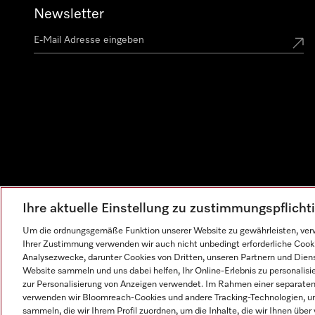
Newsletter
Ihre aktuelle Einstellung zu zustimmungspflich
Um die ordnungsgemäße Funktion unserer Website zu gewährleisten, verw
Ihrer Zustimmung verwenden wir auch nicht unbedingt erforderliche Cook
Analysezwecke, darunter Cookies von Dritten, unseren Partnern und Dienst
Website sammeln und uns dabei helfen, Ihr Online-Erlebnis zu personalis
zur Personalisierung von Anzeigen verwendet. Im Rahmen einer separaten E
verwenden wir Bloomreach-Cookies und andere Tracking-Technologien, um
sammeln, die wir Ihrem Profil zuordnen, um die Inhalte, die wir Ihnen übe