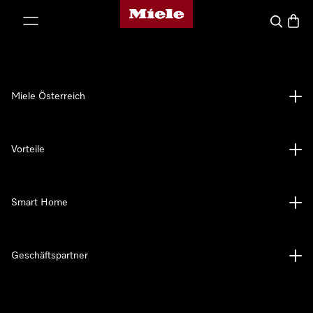
Miele-Homepage
nhalt springen
Suche
Waren
Miele Österreich
Vorteile
Smart Home
Geschäftspartner