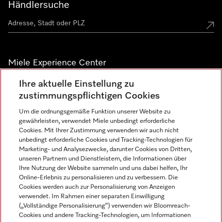
Händlersuche
Miele Experience Center
Ihre aktuelle Einstellung zu
Alle Miele Experience Center anzeigen
zustimmungspflichtigen Cookies
Um die ordnungsgemäße Funktion unserer Website zu
Newsletter
gewährleisten, verwendet Miele unbedingt erforderliche
Cookies. Mit Ihrer Zustimmung verwenden wir auch nicht
unbedingt erforderliche Cookies und Tracking-Technologien für
Marketing- und Analysezwecke, darunter Cookies von Dritten,
unseren Partnern und Dienstleistern, die Informationen über
Ihre Nutzung der Website sammeln und uns dabei helfen, Ihr
Online-Erlebnis zu personalisieren und zu verbessern. Die
Cookies werden auch zur Personalisierung von Anzeigen
verwendet. Im Rahmen einer separaten Einwilligung
(„Vollständige Personalisierung“) verwenden wir Bloomreach-
Miele auf Instagram
Miele auf Facebook
Miele auf Youtube
Cookies und andere Tracking-Technologien, um Informationen