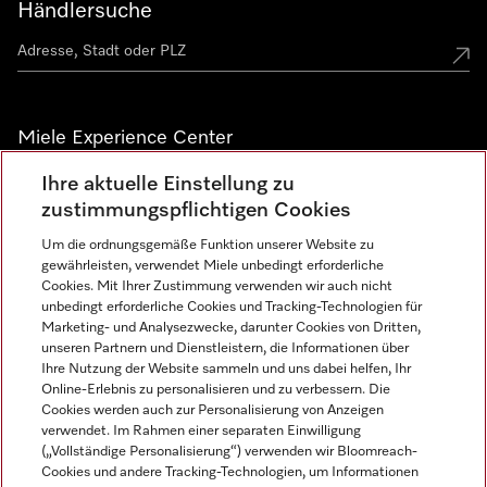
Händlersuche
Miele Experience Center
Ihre aktuelle Einstellung zu
Alle Miele Experience Center anzeigen
zustimmungspflichtigen Cookies
Um die ordnungsgemäße Funktion unserer Website zu
Newsletter
gewährleisten, verwendet Miele unbedingt erforderliche
Cookies. Mit Ihrer Zustimmung verwenden wir auch nicht
unbedingt erforderliche Cookies und Tracking-Technologien für
Marketing- und Analysezwecke, darunter Cookies von Dritten,
unseren Partnern und Dienstleistern, die Informationen über
Ihre Nutzung der Website sammeln und uns dabei helfen, Ihr
Online-Erlebnis zu personalisieren und zu verbessern. Die
Cookies werden auch zur Personalisierung von Anzeigen
verwendet. Im Rahmen einer separaten Einwilligung
(„Vollständige Personalisierung“) verwenden wir Bloomreach-
Miele auf Instagram
Miele auf Facebook
Miele auf Youtube
Cookies und andere Tracking-Technologien, um Informationen