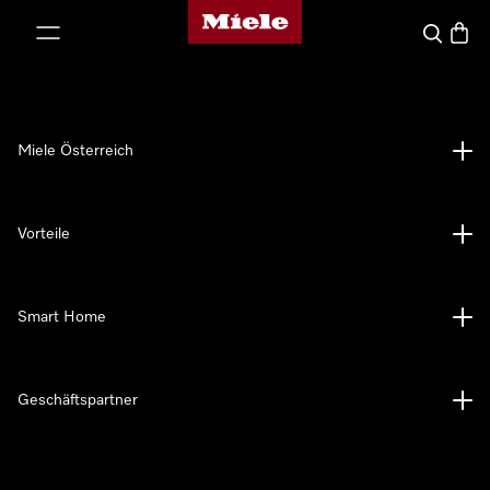
Miele-Homepage
nhalt springen
Suche
Waren
Miele Österreich
Vorteile
Smart Home
Geschäftspartner