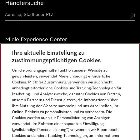
Händlersuche
Miele Experience Center
Ihre aktuelle Einstellung zu
Alle Miele Experience Center anzeigen
zustimmungspflichtigen Cookies
Um die ordnungsgemäße Funktion unserer Website zu
Newsletter
gewährleisten, verwendet Miele unbedingt erforderliche
Cookies. Mit Ihrer Zustimmung verwenden wir auch nicht
unbedingt erforderliche Cookies und Tracking-Technologien für
Marketing- und Analysezwecke, darunter Cookies von Dritten,
unseren Partnern und Dienstleistern, die Informationen über
Ihre Nutzung der Website sammeln und uns dabei helfen, Ihr
Online-Erlebnis zu personalisieren und zu verbessern. Die
Cookies werden auch zur Personalisierung von Anzeigen
verwendet. Im Rahmen einer separaten Einwilligung
(„Vollständige Personalisierung“) verwenden wir Bloomreach-
Miele auf Instagram
Miele auf Facebook
Miele auf Youtube
Cookies und andere Tracking-Technologien, um Informationen