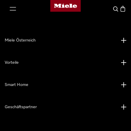
Miele-Homepage
nhalt springen
Suche
Waren
Miele Österreich
Vorteile
Smart Home
Geschäftspartner