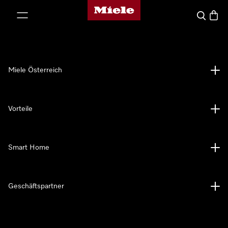
Miele-Homepage
nhalt springen
Suche
Waren
Miele Österreich
Vorteile
Smart Home
Geschäftspartner