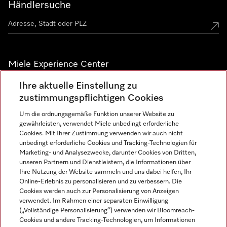
Händlersuche
Miele Experience Center
Ihre aktuelle Einstellung zu
Alle Miele Experience Center anzeigen
zustimmungspflichtigen Cookies
Um die ordnungsgemäße Funktion unserer Website zu
Newsletter
gewährleisten, verwendet Miele unbedingt erforderliche
Cookies. Mit Ihrer Zustimmung verwenden wir auch nicht
unbedingt erforderliche Cookies und Tracking-Technologien für
Marketing- und Analysezwecke, darunter Cookies von Dritten,
unseren Partnern und Dienstleistern, die Informationen über
Ihre Nutzung der Website sammeln und uns dabei helfen, Ihr
Online-Erlebnis zu personalisieren und zu verbessern. Die
Cookies werden auch zur Personalisierung von Anzeigen
verwendet. Im Rahmen einer separaten Einwilligung
(„Vollständige Personalisierung“) verwenden wir Bloomreach-
Miele auf Instagram
Miele auf Facebook
Miele auf Youtube
Cookies und andere Tracking-Technologien, um Informationen