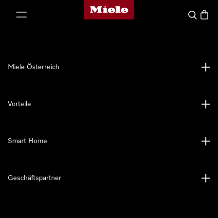
Miele-Homepage
nhalt springen
Suche
Waren
Miele Österreich
Vorteile
Smart Home
Geschäftspartner