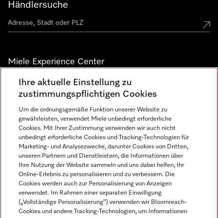
Händlersuche
Miele Experience Center
Ihre aktuelle Einstellung zu
Alle Miele Experience Center anzeigen
zustimmungspflichtigen Cookies
Um die ordnungsgemäße Funktion unserer Website zu
Newsletter
gewährleisten, verwendet Miele unbedingt erforderliche
Cookies. Mit Ihrer Zustimmung verwenden wir auch nicht
unbedingt erforderliche Cookies und Tracking-Technologien für
Marketing- und Analysezwecke, darunter Cookies von Dritten,
unseren Partnern und Dienstleistern, die Informationen über
Ihre Nutzung der Website sammeln und uns dabei helfen, Ihr
Online-Erlebnis zu personalisieren und zu verbessern. Die
Cookies werden auch zur Personalisierung von Anzeigen
verwendet. Im Rahmen einer separaten Einwilligung
(„Vollständige Personalisierung“) verwenden wir Bloomreach-
Miele auf Instagram
Miele auf Facebook
Miele auf Youtube
Cookies und andere Tracking-Technologien, um Informationen