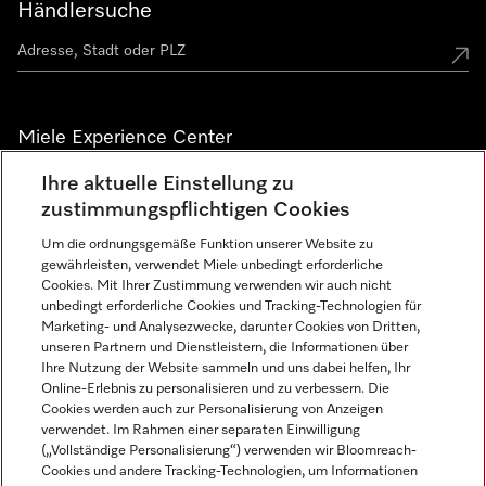
Händlersuche
Miele Experience Center
Ihre aktuelle Einstellung zu
Alle Miele Experience Center anzeigen
zustimmungspflichtigen Cookies
Um die ordnungsgemäße Funktion unserer Website zu
Newsletter
gewährleisten, verwendet Miele unbedingt erforderliche
Cookies. Mit Ihrer Zustimmung verwenden wir auch nicht
unbedingt erforderliche Cookies und Tracking-Technologien für
Marketing- und Analysezwecke, darunter Cookies von Dritten,
unseren Partnern und Dienstleistern, die Informationen über
Ihre Nutzung der Website sammeln und uns dabei helfen, Ihr
Online-Erlebnis zu personalisieren und zu verbessern. Die
Cookies werden auch zur Personalisierung von Anzeigen
verwendet. Im Rahmen einer separaten Einwilligung
(„Vollständige Personalisierung“) verwenden wir Bloomreach-
Miele auf Instagram
Miele auf Facebook
Miele auf Youtube
Cookies und andere Tracking-Technologien, um Informationen