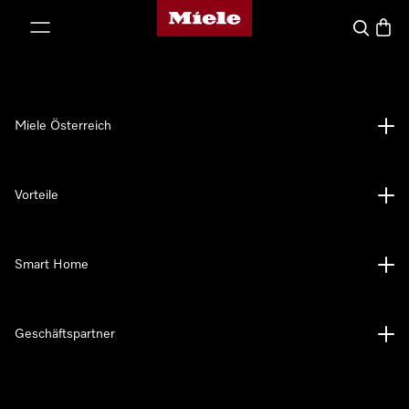
Miele-Homepage
nhalt springen
Suche
Waren
Miele Österreich
Vorteile
Smart Home
Geschäftspartner