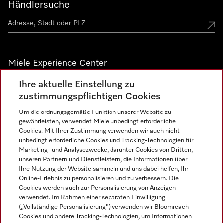
Händlersuche
Miele Experience Center
Ihre aktuelle Einstellung zu
Alle Miele Experience Center anzeigen
zustimmungspflichtigen Cookies
Um die ordnungsgemäße Funktion unserer Website zu
Newsletter
gewährleisten, verwendet Miele unbedingt erforderliche
Cookies. Mit Ihrer Zustimmung verwenden wir auch nicht
unbedingt erforderliche Cookies und Tracking-Technologien für
Marketing- und Analysezwecke, darunter Cookies von Dritten,
unseren Partnern und Dienstleistern, die Informationen über
Ihre Nutzung der Website sammeln und uns dabei helfen, Ihr
Online-Erlebnis zu personalisieren und zu verbessern. Die
Cookies werden auch zur Personalisierung von Anzeigen
verwendet. Im Rahmen einer separaten Einwilligung
(„Vollständige Personalisierung“) verwenden wir Bloomreach-
Miele auf Instagram
Miele auf Facebook
Miele auf Youtube
Cookies und andere Tracking-Technologien, um Informationen