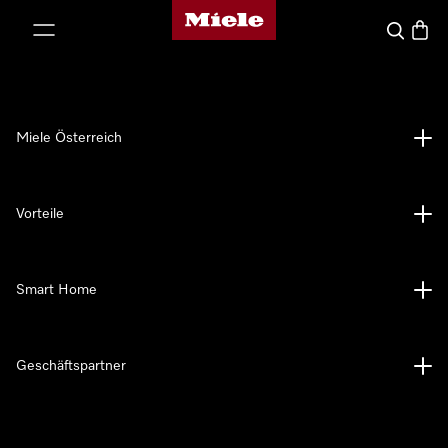
Miele-Homepage
nhalt springen
Suche
Waren
Miele Österreich
Vorteile
Smart Home
Geschäftspartner