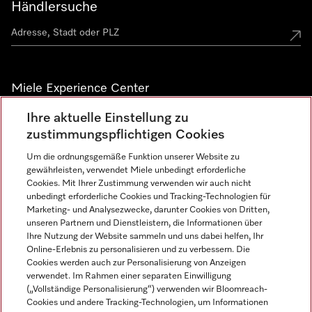
Händlersuche
Miele Experience Center
Ihre aktuelle Einstellung zu
Alle Miele Experience Center anzeigen
zustimmungspflichtigen Cookies
Um die ordnungsgemäße Funktion unserer Website zu
Newsletter
gewährleisten, verwendet Miele unbedingt erforderliche
Cookies. Mit Ihrer Zustimmung verwenden wir auch nicht
unbedingt erforderliche Cookies und Tracking-Technologien für
Marketing- und Analysezwecke, darunter Cookies von Dritten,
unseren Partnern und Dienstleistern, die Informationen über
Ihre Nutzung der Website sammeln und uns dabei helfen, Ihr
Online-Erlebnis zu personalisieren und zu verbessern. Die
Cookies werden auch zur Personalisierung von Anzeigen
verwendet. Im Rahmen einer separaten Einwilligung
(„Vollständige Personalisierung“) verwenden wir Bloomreach-
Miele auf Instagram
Miele auf Facebook
Miele auf Youtube
Cookies und andere Tracking-Technologien, um Informationen