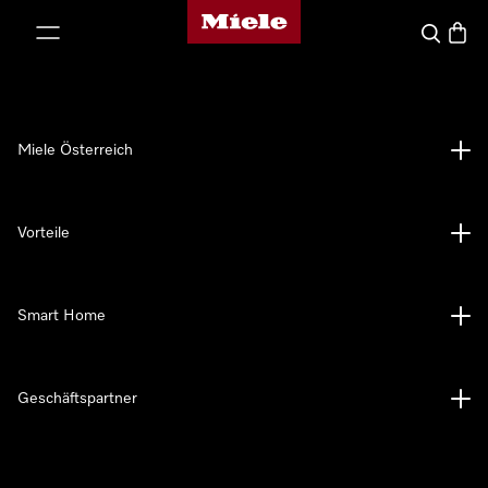
Miele-Homepage
nhalt springen
Suche
Waren
Miele Österreich
Vorteile
Smart Home
Geschäftspartner