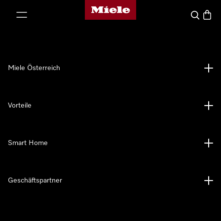
Miele-Homepage
nhalt springen
Suche
Waren
Miele Österreich
Vorteile
Smart Home
Geschäftspartner