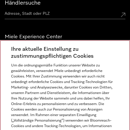
Händlersuche
Miele Experience Center
Ihre aktuelle Einstellung zu
Alle Miele Experience Center anzeigen
zustimmungspflichtigen Cookies
Um die ordnungsgemäße Funktion unserer Website zu
Newsletter
gewährleisten, verwendet Miele unbedingt erforderliche
Cookies. Mit Ihrer Zustimmung verwenden wir auch nicht
unbedingt erforderliche Cookies und Tracking-Technologien für
Marketing- und Analysezwecke, darunter Cookies von Dritten,
unseren Partnern und Dienstleistern, die Informationen über
Ihre Nutzung der Website sammeln und uns dabei helfen, Ihr
Online-Erlebnis zu personalisieren und zu verbessern. Die
Cookies werden auch zur Personalisierung von Anzeigen
verwendet. Im Rahmen einer separaten Einwilligung
(„Vollständige Personalisierung“) verwenden wir Bloomreach-
Miele auf Instagram
Miele auf Facebook
Miele auf Youtube
Cookies und andere Tracking-Technologien, um Informationen