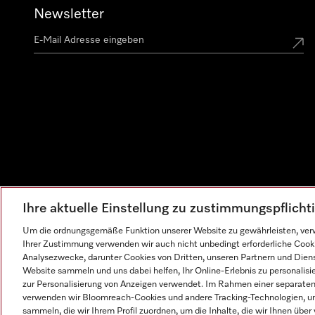
Newsletter
Ihre aktuelle Einstellung zu zustimmungspflich
Um die ordnungsgemäße Funktion unserer Website zu gewährleisten, verw
Ihrer Zustimmung verwenden wir auch nicht unbedingt erforderliche Cook
Analysezwecke, darunter Cookies von Dritten, unseren Partnern und Dienst
Website sammeln und uns dabei helfen, Ihr Online-Erlebnis zu personalis
zur Personalisierung von Anzeigen verwendet. Im Rahmen einer separaten E
verwenden wir Bloomreach-Cookies und andere Tracking-Technologien, um
sammeln, die wir Ihrem Profil zuordnen, um die Inhalte, die wir Ihnen übe