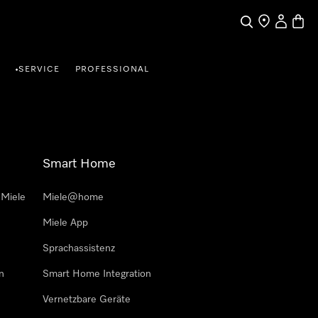
Suche
Händlersuche
Benutzer
Waren
SERVICE
PROFESSIONAL
•
Smart Home
 Miele
Miele@home
Miele App
Sprachassistenz
n
Smart Home Integration
Vernetzbare Geräte