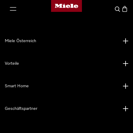
Miele-Homepage
nhalt springen
Suche
Waren
Miele Österreich
Vorteile
Smart Home
Geschäftspartner