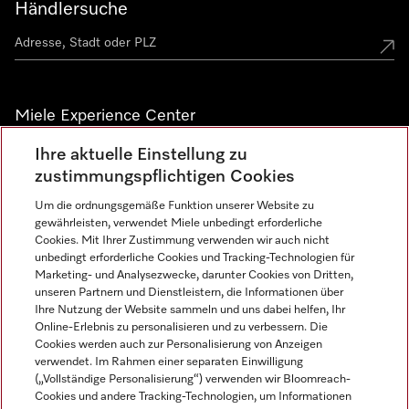
Händlersuche
Miele Experience Center
Ihre aktuelle Einstellung zu
Alle Miele Experience Center anzeigen
zustimmungspflichtigen Cookies
Um die ordnungsgemäße Funktion unserer Website zu
Newsletter
gewährleisten, verwendet Miele unbedingt erforderliche
Cookies. Mit Ihrer Zustimmung verwenden wir auch nicht
unbedingt erforderliche Cookies und Tracking-Technologien für
Marketing- und Analysezwecke, darunter Cookies von Dritten,
unseren Partnern und Dienstleistern, die Informationen über
Ihre Nutzung der Website sammeln und uns dabei helfen, Ihr
Online-Erlebnis zu personalisieren und zu verbessern. Die
Cookies werden auch zur Personalisierung von Anzeigen
verwendet. Im Rahmen einer separaten Einwilligung
(„Vollständige Personalisierung“) verwenden wir Bloomreach-
Miele auf Instagram
Miele auf Facebook
Miele auf Youtube
Cookies und andere Tracking-Technologien, um Informationen