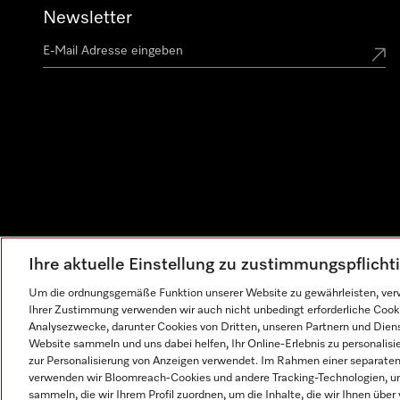
Newsletter
Ihre aktuelle Einstellung zu zustimmungspflich
Um die ordnungsgemäße Funktion unserer Website zu gewährleisten, verw
Ihrer Zustimmung verwenden wir auch nicht unbedingt erforderliche Cook
Analysezwecke, darunter Cookies von Dritten, unseren Partnern und Dienst
Website sammeln und uns dabei helfen, Ihr Online-Erlebnis zu personalis
zur Personalisierung von Anzeigen verwendet. Im Rahmen einer separaten E
verwenden wir Bloomreach-Cookies und andere Tracking-Technologien, um
sammeln, die wir Ihrem Profil zuordnen, um die Inhalte, die wir Ihnen übe