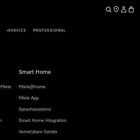
Suche
Händlersuche
Benutzer
Waren
SERVICE
PROFESSIONAL
•
Smart Home
 Miele
Miele@home
Miele App
Sprachassistenz
n
Smart Home Integration
Vernetzbare Geräte