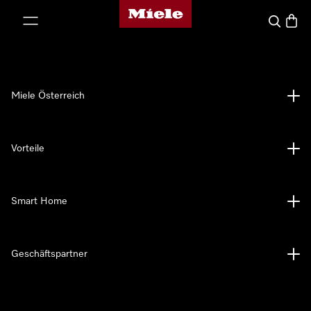
Miele-Homepage
nhalt springen
Suche
Waren
Miele Österreich
Vorteile
Smart Home
Geschäftspartner