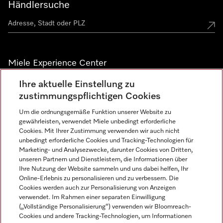
Händlersuche
Miele Experience Center
Ihre aktuelle Einstellung zu
Alle Miele Experience Center anzeigen
zustimmungspflichtigen Cookies
Um die ordnungsgemäße Funktion unserer Website zu
Newsletter
gewährleisten, verwendet Miele unbedingt erforderliche
Cookies. Mit Ihrer Zustimmung verwenden wir auch nicht
unbedingt erforderliche Cookies und Tracking-Technologien für
Marketing- und Analysezwecke, darunter Cookies von Dritten,
unseren Partnern und Dienstleistern, die Informationen über
Ihre Nutzung der Website sammeln und uns dabei helfen, Ihr
Online-Erlebnis zu personalisieren und zu verbessern. Die
Cookies werden auch zur Personalisierung von Anzeigen
verwendet. Im Rahmen einer separaten Einwilligung
(„Vollständige Personalisierung“) verwenden wir Bloomreach-
Miele auf Instagram
Miele auf Facebook
Miele auf Youtube
Cookies und andere Tracking-Technologien, um Informationen