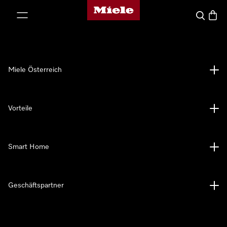
Miele-Homepage
nhalt springen
Suche
Waren
Miele Österreich
Vorteile
Smart Home
Geschäftspartner