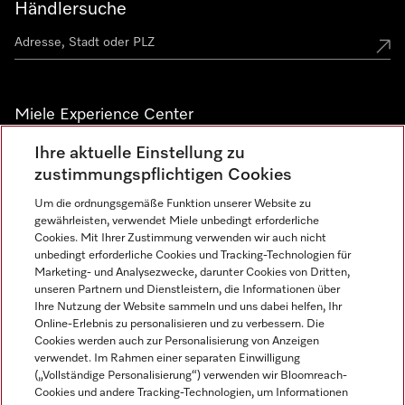
Händlersuche
Miele Experience Center
Ihre aktuelle Einstellung zu
Alle Miele Experience Center anzeigen
zustimmungspflichtigen Cookies
Um die ordnungsgemäße Funktion unserer Website zu
Newsletter
gewährleisten, verwendet Miele unbedingt erforderliche
Cookies. Mit Ihrer Zustimmung verwenden wir auch nicht
unbedingt erforderliche Cookies und Tracking-Technologien für
Marketing- und Analysezwecke, darunter Cookies von Dritten,
unseren Partnern und Dienstleistern, die Informationen über
Ihre Nutzung der Website sammeln und uns dabei helfen, Ihr
Online-Erlebnis zu personalisieren und zu verbessern. Die
Cookies werden auch zur Personalisierung von Anzeigen
verwendet. Im Rahmen einer separaten Einwilligung
(„Vollständige Personalisierung“) verwenden wir Bloomreach-
Miele auf Instagram
Miele auf Facebook
Miele auf Youtube
Cookies und andere Tracking-Technologien, um Informationen