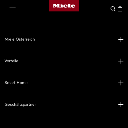
Miele-Homepage
nhalt springen
Suche
Waren
Miele Österreich
Vorteile
Smart Home
Geschäftspartner