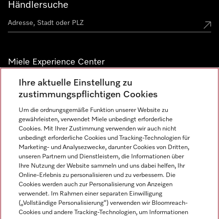
Händlersuche
Miele Experience Center
Ihre aktuelle Einstellung zu
Alle Miele Experience Center anzeigen
zustimmungspflichtigen Cookies
Um die ordnungsgemäße Funktion unserer Website zu
Newsletter
gewährleisten, verwendet Miele unbedingt erforderliche
Cookies. Mit Ihrer Zustimmung verwenden wir auch nicht
unbedingt erforderliche Cookies und Tracking-Technologien für
Marketing- und Analysezwecke, darunter Cookies von Dritten,
unseren Partnern und Dienstleistern, die Informationen über
Ihre Nutzung der Website sammeln und uns dabei helfen, Ihr
Online-Erlebnis zu personalisieren und zu verbessern. Die
Cookies werden auch zur Personalisierung von Anzeigen
verwendet. Im Rahmen einer separaten Einwilligung
(„Vollständige Personalisierung“) verwenden wir Bloomreach-
Miele auf Instagram
Miele auf Facebook
Miele auf Youtube
Cookies und andere Tracking-Technologien, um Informationen