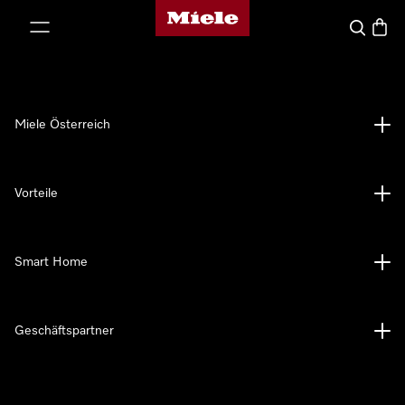
Miele-Homepage
nhalt springen
Suche
Waren
Miele Österreich
Vorteile
Smart Home
Geschäftspartner