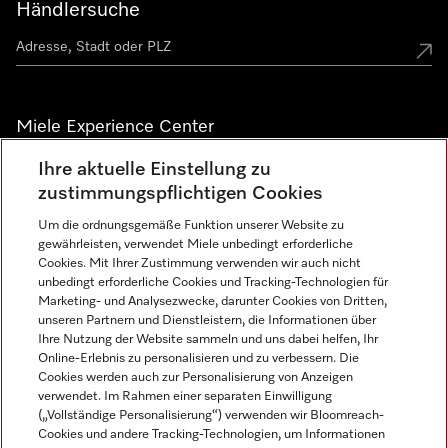
Händlersuche
Miele Experience Center
Ihre aktuelle Einstellung zu
Alle Miele Experience Center anzeigen
zustimmungspflichtigen Cookies
Um die ordnungsgemäße Funktion unserer Website zu
Newsletter
gewährleisten, verwendet Miele unbedingt erforderliche
Cookies. Mit Ihrer Zustimmung verwenden wir auch nicht
unbedingt erforderliche Cookies und Tracking-Technologien für
Marketing- und Analysezwecke, darunter Cookies von Dritten,
unseren Partnern und Dienstleistern, die Informationen über
Ihre Nutzung der Website sammeln und uns dabei helfen, Ihr
Online-Erlebnis zu personalisieren und zu verbessern. Die
Cookies werden auch zur Personalisierung von Anzeigen
verwendet. Im Rahmen einer separaten Einwilligung
(„Vollständige Personalisierung“) verwenden wir Bloomreach-
Miele auf Instagram
Miele auf Facebook
Miele auf Youtube
Cookies und andere Tracking-Technologien, um Informationen