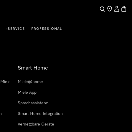
Suche
Händlersuche
Benutzer
Waren
SERVICE
PROFESSIONAL
•
Smart Home
 Miele
Miele@home
Miele App
Sprachassistenz
n
Smart Home Integration
Vernetzbare Geräte