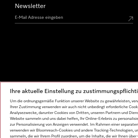
Newsletter
Ihre aktuelle Einstellung zu zustimmungspflich
Um die ordnungsgemäße Funktion unserer Website zu gewährleisten, verw
Ihrer Zustimmung verwenden wir auch nicht unbedingt erforderliche Cook
Analysezwecke, darunter Cookies von Dritten, unseren Partnern und Dienst
Website sammeln und uns dabei helfen, Ihr Online-Erlebnis zu personalis
zur Personalisierung von Anzeigen verwendet. Im Rahmen einer separaten E
verwenden wir Bloomreach-Cookies und andere Tracking-Technologien, um
sammeln, die wir Ihrem Profil zuordnen, um die Inhalte, die wir Ihnen übe