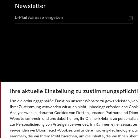
Newsletter
Ihre aktuelle Einstellung zu zustimmungspflich
Um die ordnungsgemäße Funktion unserer Website zu gewährleisten, verw
Ihrer Zustimmung verwenden wir auch nicht unbedingt erforderliche Cook
Analysezwecke, darunter Cookies von Dritten, unseren Partnern und Dienst
Website sammeln und uns dabei helfen, Ihr Online-Erlebnis zu personalis
zur Personalisierung von Anzeigen verwendet. Im Rahmen einer separaten E
verwenden wir Bloomreach-Cookies und andere Tracking-Technologien, um
sammeln, die wir Ihrem Profil zuordnen, um die Inhalte, die wir Ihnen übe