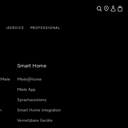
Suche
Händlersuche
Benutzer
Waren
SERVICE
PROFESSIONAL
•
Smart Home
 Miele
Miele@home
Miele App
Sprachassistenz
n
Smart Home Integration
Vernetzbare Geräte