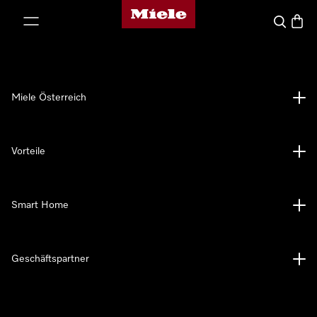
Miele-Homepage
nhalt springen
Suche
Waren
Miele Österreich
Vorteile
Smart Home
Geschäftspartner