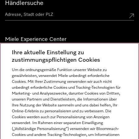
Händlersuche
Miele Experience Center
Ihre aktuelle Einstellung zu
Alle Miele Experience Center anzeigen
zustimmungspflichtigen Cookies
Um die ordnungsgemäße Funktion unserer Website zu
Newsletter
gewährleisten, verwendet Miele unbedingt erforderliche
Cookies. Mit Ihrer Zustimmung verwenden wir auch nicht
unbedingt erforderliche Cookies und Tracking-Technologien für
Marketing- und Analysezwecke, darunter Cookies von Dritten,
unseren Partnern und Dienstleistern, die Informationen über
Ihre Nutzung der Website sammeln und uns dabei helfen, Ihr
Online-Erlebnis zu personalisieren und zu verbessern. Die
Cookies werden auch zur Personalisierung von Anzeigen
verwendet. Im Rahmen einer separaten Einwilligung
(„Vollständige Personalisierung“) verwenden wir Bloomreach-
Miele auf Instagram
Miele auf Facebook
Miele auf Youtube
Cookies und andere Tracking-Technologien, um Informationen