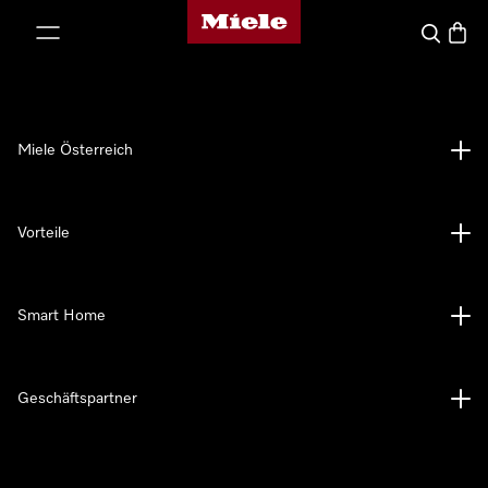
Miele-Homepage
nhalt springen
Suche
Waren
Miele Österreich
Vorteile
Smart Home
Geschäftspartner