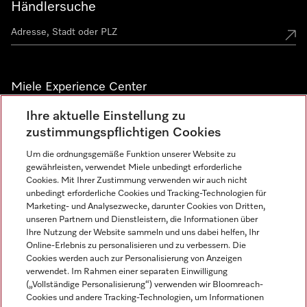
Händlersuche
Miele Experience Center
Ihre aktuelle Einstellung zu
Alle Miele Experience Center anzeigen
zustimmungspflichtigen Cookies
Um die ordnungsgemäße Funktion unserer Website zu
Newsletter
gewährleisten, verwendet Miele unbedingt erforderliche
Cookies. Mit Ihrer Zustimmung verwenden wir auch nicht
unbedingt erforderliche Cookies und Tracking-Technologien für
Marketing- und Analysezwecke, darunter Cookies von Dritten,
unseren Partnern und Dienstleistern, die Informationen über
Ihre Nutzung der Website sammeln und uns dabei helfen, Ihr
Online-Erlebnis zu personalisieren und zu verbessern. Die
Cookies werden auch zur Personalisierung von Anzeigen
verwendet. Im Rahmen einer separaten Einwilligung
(„Vollständige Personalisierung“) verwenden wir Bloomreach-
Miele auf Instagram
Miele auf Facebook
Miele auf Youtube
Cookies und andere Tracking-Technologien, um Informationen