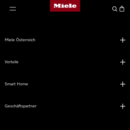
Miele-Homepage
nhalt springen
Suche
Waren
Miele Österreich
Vorteile
Smart Home
Geschäftspartner