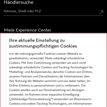
Händlersuche
Miele Experience Center
Ihre aktuelle Einstellung zu
Alle Miele Experience Center anzeigen
zustimmungspflichtigen Cookies
Um die ordnungsgemäße Funktion unserer Website zu
Newsletter
gewährleisten, verwendet Miele unbedingt erforderliche
Cookies. Mit Ihrer Zustimmung verwenden wir auch nicht
unbedingt erforderliche Cookies und Tracking-Technologien für
Marketing- und Analysezwecke, darunter Cookies von Dritten,
unseren Partnern und Dienstleistern, die Informationen über
Ihre Nutzung der Website sammeln und uns dabei helfen, Ihr
Online-Erlebnis zu personalisieren und zu verbessern. Die
Cookies werden auch zur Personalisierung von Anzeigen
verwendet. Im Rahmen einer separaten Einwilligung
(„Vollständige Personalisierung“) verwenden wir Bloomreach-
Miele auf Instagram
Miele auf Facebook
Miele auf Youtube
Cookies und andere Tracking-Technologien, um Informationen