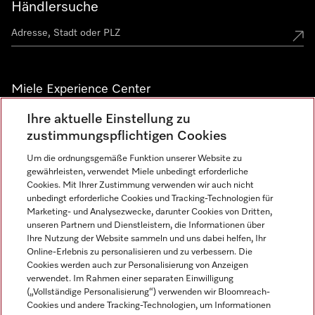
Händlersuche
Miele Experience Center
Ihre aktuelle Einstellung zu
Alle Miele Experience Center anzeigen
zustimmungspflichtigen Cookies
Um die ordnungsgemäße Funktion unserer Website zu
Newsletter
gewährleisten, verwendet Miele unbedingt erforderliche
Cookies. Mit Ihrer Zustimmung verwenden wir auch nicht
unbedingt erforderliche Cookies und Tracking-Technologien für
Marketing- und Analysezwecke, darunter Cookies von Dritten,
unseren Partnern und Dienstleistern, die Informationen über
Ihre Nutzung der Website sammeln und uns dabei helfen, Ihr
Online-Erlebnis zu personalisieren und zu verbessern. Die
Cookies werden auch zur Personalisierung von Anzeigen
verwendet. Im Rahmen einer separaten Einwilligung
(„Vollständige Personalisierung“) verwenden wir Bloomreach-
Miele auf Instagram
Miele auf Facebook
Miele auf Youtube
Cookies und andere Tracking-Technologien, um Informationen