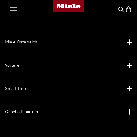
Miele-Homepage
nhalt springen
Suche
Waren
Miele Österreich
Vorteile
Smart Home
Geschäftspartner