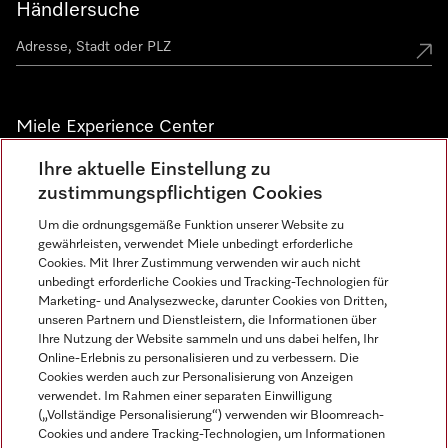
Händlersuche
Miele Experience Center
Ihre aktuelle Einstellung zu
Alle Miele Experience Center anzeigen
zustimmungspflichtigen Cookies
Um die ordnungsgemäße Funktion unserer Website zu
Newsletter
gewährleisten, verwendet Miele unbedingt erforderliche
Cookies. Mit Ihrer Zustimmung verwenden wir auch nicht
unbedingt erforderliche Cookies und Tracking-Technologien für
Marketing- und Analysezwecke, darunter Cookies von Dritten,
unseren Partnern und Dienstleistern, die Informationen über
Ihre Nutzung der Website sammeln und uns dabei helfen, Ihr
Online-Erlebnis zu personalisieren und zu verbessern. Die
Cookies werden auch zur Personalisierung von Anzeigen
verwendet. Im Rahmen einer separaten Einwilligung
(„Vollständige Personalisierung“) verwenden wir Bloomreach-
Miele auf Instagram
Miele auf Facebook
Miele auf Youtube
Cookies und andere Tracking-Technologien, um Informationen