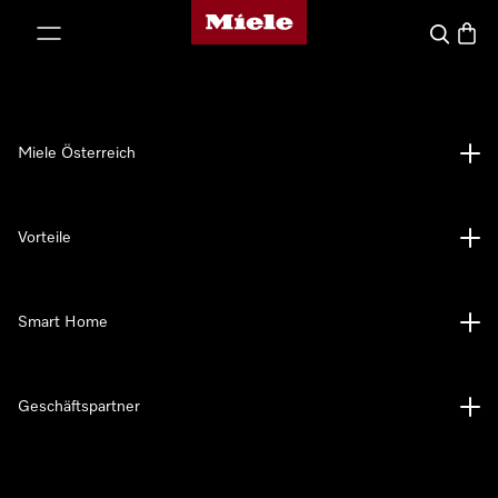
Miele-Homepage
nhalt springen
Suche
Waren
Miele Österreich
Vorteile
Smart Home
Geschäftspartner