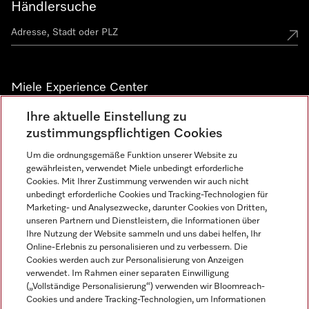
Händlersuche
Miele Experience Center
Ihre aktuelle Einstellung zu
Alle Miele Experience Center anzeigen
zustimmungspflichtigen Cookies
Um die ordnungsgemäße Funktion unserer Website zu
Newsletter
gewährleisten, verwendet Miele unbedingt erforderliche
Cookies. Mit Ihrer Zustimmung verwenden wir auch nicht
unbedingt erforderliche Cookies und Tracking-Technologien für
Marketing- und Analysezwecke, darunter Cookies von Dritten,
unseren Partnern und Dienstleistern, die Informationen über
Ihre Nutzung der Website sammeln und uns dabei helfen, Ihr
Online-Erlebnis zu personalisieren und zu verbessern. Die
Cookies werden auch zur Personalisierung von Anzeigen
verwendet. Im Rahmen einer separaten Einwilligung
(„Vollständige Personalisierung“) verwenden wir Bloomreach-
Miele auf Instagram
Miele auf Facebook
Miele auf Youtube
Cookies und andere Tracking-Technologien, um Informationen