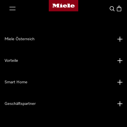
Miele-Homepage
nhalt springen
Suche
Waren
Miele Österreich
Vorteile
Smart Home
Geschäftspartner