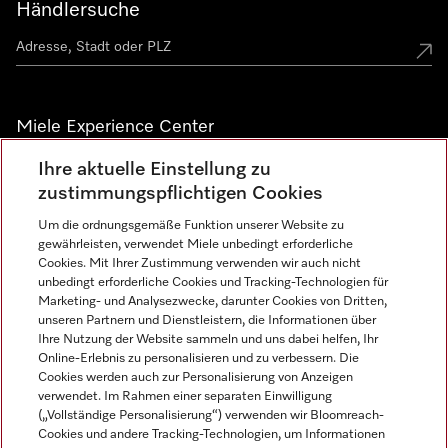
Händlersuche
Miele Experience Center
Ihre aktuelle Einstellung zu
Alle Miele Experience Center anzeigen
zustimmungspflichtigen Cookies
Um die ordnungsgemäße Funktion unserer Website zu
Newsletter
gewährleisten, verwendet Miele unbedingt erforderliche
Cookies. Mit Ihrer Zustimmung verwenden wir auch nicht
unbedingt erforderliche Cookies und Tracking-Technologien für
Marketing- und Analysezwecke, darunter Cookies von Dritten,
unseren Partnern und Dienstleistern, die Informationen über
Ihre Nutzung der Website sammeln und uns dabei helfen, Ihr
Online-Erlebnis zu personalisieren und zu verbessern. Die
Cookies werden auch zur Personalisierung von Anzeigen
verwendet. Im Rahmen einer separaten Einwilligung
(„Vollständige Personalisierung“) verwenden wir Bloomreach-
Miele auf Instagram
Miele auf Facebook
Miele auf Youtube
Cookies und andere Tracking-Technologien, um Informationen