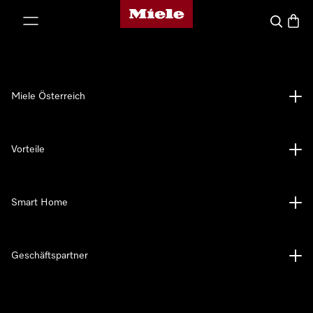
Miele-Homepage
nhalt springen
Suche
Waren
Miele Österreich
Vorteile
Smart Home
Geschäftspartner