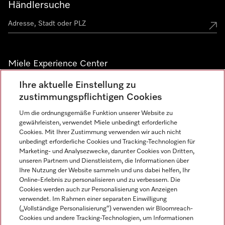
Händlersuche
Miele Experience Center
Ihre aktuelle Einstellung zu
Alle Miele Experience Center anzeigen
zustimmungspflichtigen Cookies
Um die ordnungsgemäße Funktion unserer Website zu
Newsletter
gewährleisten, verwendet Miele unbedingt erforderliche
Cookies. Mit Ihrer Zustimmung verwenden wir auch nicht
unbedingt erforderliche Cookies und Tracking-Technologien für
Marketing- und Analysezwecke, darunter Cookies von Dritten,
unseren Partnern und Dienstleistern, die Informationen über
Ihre Nutzung der Website sammeln und uns dabei helfen, Ihr
Online-Erlebnis zu personalisieren und zu verbessern. Die
Cookies werden auch zur Personalisierung von Anzeigen
verwendet. Im Rahmen einer separaten Einwilligung
(„Vollständige Personalisierung“) verwenden wir Bloomreach-
Miele auf Instagram
Miele auf Facebook
Miele auf Youtube
Cookies und andere Tracking-Technologien, um Informationen