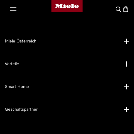
Miele-Homepage
nhalt springen
Suche
Waren
Miele Österreich
Vorteile
Smart Home
Geschäftspartner