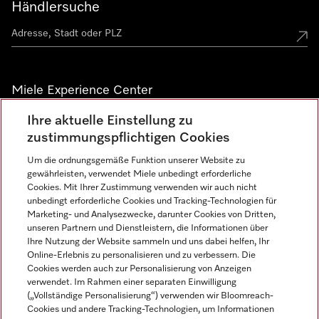
Händlersuche
Miele Experience Center
Ihre aktuelle Einstellung zu
Alle Miele Experience Center anzeigen
zustimmungspflichtigen Cookies
Um die ordnungsgemäße Funktion unserer Website zu
Newsletter
gewährleisten, verwendet Miele unbedingt erforderliche
Cookies. Mit Ihrer Zustimmung verwenden wir auch nicht
unbedingt erforderliche Cookies und Tracking-Technologien für
Marketing- und Analysezwecke, darunter Cookies von Dritten,
unseren Partnern und Dienstleistern, die Informationen über
Ihre Nutzung der Website sammeln und uns dabei helfen, Ihr
Online-Erlebnis zu personalisieren und zu verbessern. Die
Cookies werden auch zur Personalisierung von Anzeigen
verwendet. Im Rahmen einer separaten Einwilligung
(„Vollständige Personalisierung“) verwenden wir Bloomreach-
Miele auf Instagram
Miele auf Facebook
Miele auf Youtube
Cookies und andere Tracking-Technologien, um Informationen