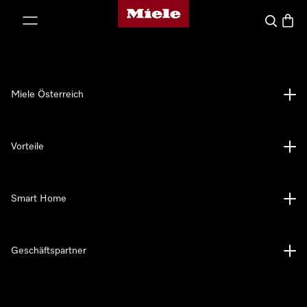
Miele-Homepage
nhalt springen
Suche
Waren
Miele Österreich
Vorteile
Smart Home
Geschäftspartner