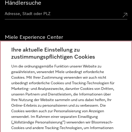
Händlersuche
Miele Experience Center
Ihre aktuelle Einstellung zu
Alle Miele Experience Center anzeigen
zustimmungspflichtigen Cookies
Um die ordnungsgemäße Funktion unserer Website zu
Newsletter
gewährleisten, verwendet Miele unbedingt erforderliche
Cookies. Mit Ihrer Zustimmung verwenden wir auch nicht
unbedingt erforderliche Cookies und Tracking-Technologien für
Marketing- und Analysezwecke, darunter Cookies von Dritten,
unseren Partnern und Dienstleistern, die Informationen über
Ihre Nutzung der Website sammeln und uns dabei helfen, Ihr
Online-Erlebnis zu personalisieren und zu verbessern. Die
Cookies werden auch zur Personalisierung von Anzeigen
verwendet. Im Rahmen einer separaten Einwilligung
(„Vollständige Personalisierung“) verwenden wir Bloomreach-
Miele auf Instagram
Miele auf Facebook
Miele auf Youtube
Cookies und andere Tracking-Technologien, um Informationen