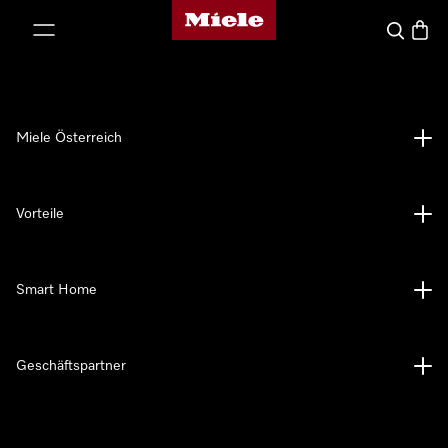
Miele-Homepage
nhalt springen
Suche
Waren
Miele Österreich
Vorteile
Smart Home
Geschäftspartner