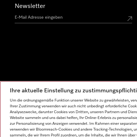
Newsletter
Ihre aktuelle Einstellung zu zustimmungspflich
Um die ordnungsgemäße Funktion unserer Website zu gewährleisten, verw
Ihrer Zustimmung verwenden wir auch nicht unbedingt erforderliche Cook
Analysezwecke, darunter Cookies von Dritten, unseren Partnern und Dienst
Website sammeln und uns dabei helfen, Ihr Online-Erlebnis zu personalis
zur Personalisierung von Anzeigen verwendet. Im Rahmen einer separaten E
verwenden wir Bloomreach-Cookies und andere Tracking-Technologien, um
sammeln, die wir Ihrem Profil zuordnen, um die Inhalte, die wir Ihnen übe