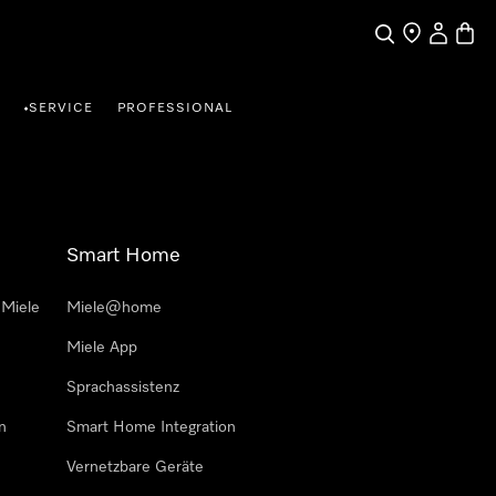
Suche
Händlersuche
Benutzer
Waren
SERVICE
PROFESSIONAL
•
Smart Home
 Miele
Miele@home
Miele App
Sprachassistenz
n
Smart Home Integration
Vernetzbare Geräte