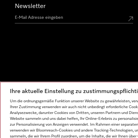
Newsletter
Ihre aktuelle Einstellung zu zustimmungspflich
Um die ordnungsgemäße Funktion unserer Website zu gewährleisten, verw
Ihrer Zustimmung verwenden wir auch nicht unbedingt erforderliche Cook
Analysezwecke, darunter Cookies von Dritten, unseren Partnern und Dienst
Website sammeln und uns dabei helfen, Ihr Online-Erlebnis zu personalis
zur Personalisierung von Anzeigen verwendet. Im Rahmen einer separaten E
verwenden wir Bloomreach-Cookies und andere Tracking-Technologien, um
sammeln, die wir Ihrem Profil zuordnen, um die Inhalte, die wir Ihnen übe