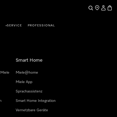
Suche
Händlersuche
Benutzer
Waren
SERVICE
PROFESSIONAL
•
Smart Home
 Miele
Miele@home
Miele App
Sprachassistenz
n
Smart Home Integration
Vernetzbare Geräte