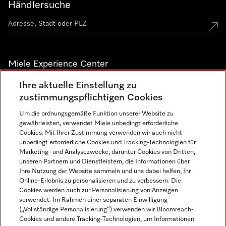
Händlersuche
Miele Experience Center
Ihre aktuelle Einstellung zu
Alle Miele Experience Center anzeigen
zustimmungspflichtigen Cookies
Um die ordnungsgemäße Funktion unserer Website zu
Newsletter
gewährleisten, verwendet Miele unbedingt erforderliche
Cookies. Mit Ihrer Zustimmung verwenden wir auch nicht
unbedingt erforderliche Cookies und Tracking-Technologien für
Marketing- und Analysezwecke, darunter Cookies von Dritten,
unseren Partnern und Dienstleistern, die Informationen über
Ihre Nutzung der Website sammeln und uns dabei helfen, Ihr
Online-Erlebnis zu personalisieren und zu verbessern. Die
Cookies werden auch zur Personalisierung von Anzeigen
verwendet. Im Rahmen einer separaten Einwilligung
(„Vollständige Personalisierung“) verwenden wir Bloomreach-
Miele auf Instagram
Miele auf Facebook
Miele auf Youtube
Cookies und andere Tracking-Technologien, um Informationen