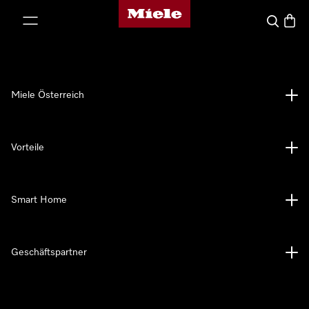
Miele-Homepage
nhalt springen
Suche
Waren
Miele Österreich
Vorteile
Smart Home
Geschäftspartner