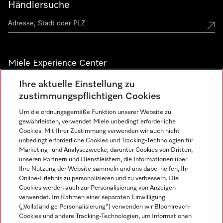
Händlersuche
Miele Experience Center
Ihre aktuelle Einstellung zu
Alle Miele Experience Center anzeigen
zustimmungspflichtigen Cookies
Um die ordnungsgemäße Funktion unserer Website zu
Newsletter
gewährleisten, verwendet Miele unbedingt erforderliche
Cookies. Mit Ihrer Zustimmung verwenden wir auch nicht
unbedingt erforderliche Cookies und Tracking-Technologien für
Marketing- und Analysezwecke, darunter Cookies von Dritten,
unseren Partnern und Dienstleistern, die Informationen über
Ihre Nutzung der Website sammeln und uns dabei helfen, Ihr
Online-Erlebnis zu personalisieren und zu verbessern. Die
Cookies werden auch zur Personalisierung von Anzeigen
verwendet. Im Rahmen einer separaten Einwilligung
(„Vollständige Personalisierung“) verwenden wir Bloomreach-
Miele auf Instagram
Miele auf Facebook
Miele auf Youtube
Cookies und andere Tracking-Technologien, um Informationen