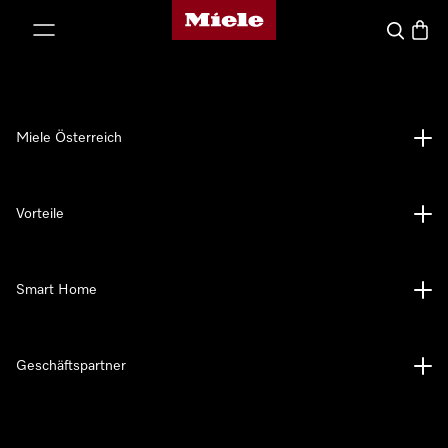
Miele-Homepage
nhalt springen
Suche
Waren
Miele Österreich
Vorteile
Smart Home
Geschäftspartner