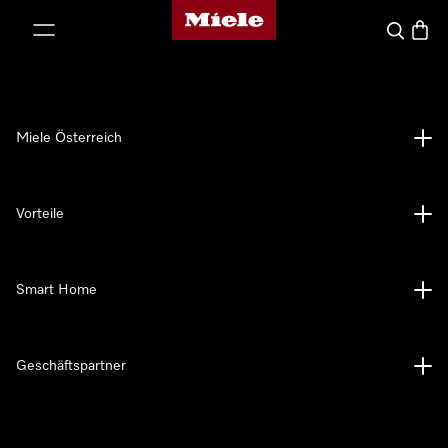
Miele-Homepage
nhalt springen
Suche
Waren
Miele Österreich
Vorteile
Smart Home
Geschäftspartner