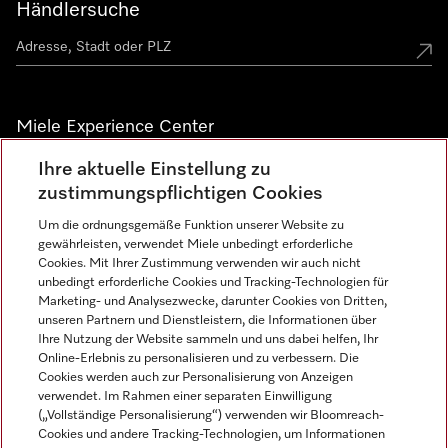
Händlersuche
Miele Experience Center
Ihre aktuelle Einstellung zu
Alle Miele Experience Center anzeigen
zustimmungspflichtigen Cookies
Um die ordnungsgemäße Funktion unserer Website zu
Newsletter
gewährleisten, verwendet Miele unbedingt erforderliche
Cookies. Mit Ihrer Zustimmung verwenden wir auch nicht
unbedingt erforderliche Cookies und Tracking-Technologien für
Marketing- und Analysezwecke, darunter Cookies von Dritten,
unseren Partnern und Dienstleistern, die Informationen über
Ihre Nutzung der Website sammeln und uns dabei helfen, Ihr
Online-Erlebnis zu personalisieren und zu verbessern. Die
Cookies werden auch zur Personalisierung von Anzeigen
verwendet. Im Rahmen einer separaten Einwilligung
(„Vollständige Personalisierung“) verwenden wir Bloomreach-
Miele auf Instagram
Miele auf Facebook
Miele auf Youtube
Cookies und andere Tracking-Technologien, um Informationen