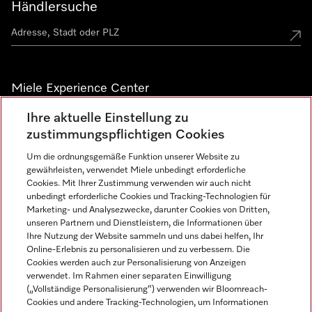
Händlersuche
Miele Experience Center
Ihre aktuelle Einstellung zu
Alle Miele Experience Center anzeigen
zustimmungspflichtigen Cookies
Um die ordnungsgemäße Funktion unserer Website zu
Newsletter
gewährleisten, verwendet Miele unbedingt erforderliche
Cookies. Mit Ihrer Zustimmung verwenden wir auch nicht
unbedingt erforderliche Cookies und Tracking-Technologien für
Marketing- und Analysezwecke, darunter Cookies von Dritten,
unseren Partnern und Dienstleistern, die Informationen über
Ihre Nutzung der Website sammeln und uns dabei helfen, Ihr
Online-Erlebnis zu personalisieren und zu verbessern. Die
Cookies werden auch zur Personalisierung von Anzeigen
verwendet. Im Rahmen einer separaten Einwilligung
(„Vollständige Personalisierung“) verwenden wir Bloomreach-
Miele auf Instagram
Miele auf Facebook
Miele auf Youtube
Cookies und andere Tracking-Technologien, um Informationen