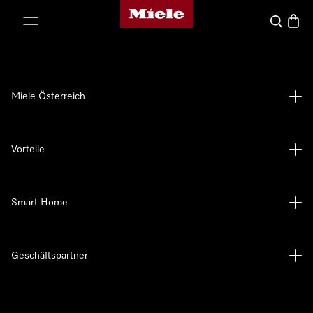
Miele-Homepage
nhalt springen
Suche
Waren
Miele Österreich
Vorteile
Smart Home
Geschäftspartner