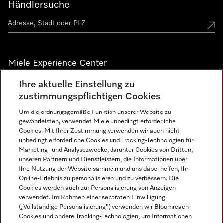
Händlersuche
Miele Experience Center
Ihre aktuelle Einstellung zu
Alle Miele Experience Center anzeigen
zustimmungspflichtigen Cookies
Um die ordnungsgemäße Funktion unserer Website zu
Newsletter
gewährleisten, verwendet Miele unbedingt erforderliche
Cookies. Mit Ihrer Zustimmung verwenden wir auch nicht
unbedingt erforderliche Cookies und Tracking-Technologien für
Marketing- und Analysezwecke, darunter Cookies von Dritten,
unseren Partnern und Dienstleistern, die Informationen über
Ihre Nutzung der Website sammeln und uns dabei helfen, Ihr
Online-Erlebnis zu personalisieren und zu verbessern. Die
Cookies werden auch zur Personalisierung von Anzeigen
verwendet. Im Rahmen einer separaten Einwilligung
(„Vollständige Personalisierung“) verwenden wir Bloomreach-
Miele auf Instagram
Miele auf Facebook
Miele auf Youtube
Cookies und andere Tracking-Technologien, um Informationen