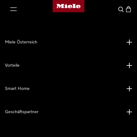
Miele-Homepage
nhalt springen
Suche
Waren
Miele Österreich
Vorteile
Smart Home
Geschäftspartner