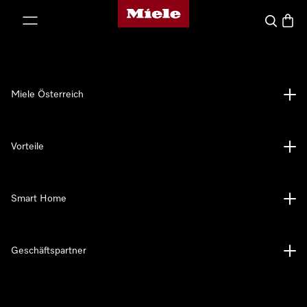
Miele-Homepage
nhalt springen
Suche
Waren
Miele Österreich
Vorteile
Smart Home
Geschäftspartner