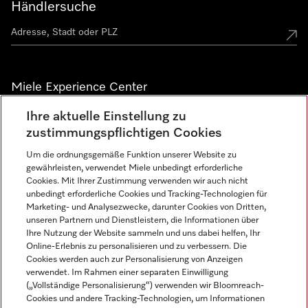
Händlersuche
Miele Experience Center
Ihre aktuelle Einstellung zu
Alle Miele Experience Center anzeigen
zustimmungspflichtigen Cookies
Um die ordnungsgemäße Funktion unserer Website zu
Newsletter
gewährleisten, verwendet Miele unbedingt erforderliche
Cookies. Mit Ihrer Zustimmung verwenden wir auch nicht
unbedingt erforderliche Cookies und Tracking-Technologien für
Marketing- und Analysezwecke, darunter Cookies von Dritten,
unseren Partnern und Dienstleistern, die Informationen über
Ihre Nutzung der Website sammeln und uns dabei helfen, Ihr
Online-Erlebnis zu personalisieren und zu verbessern. Die
Cookies werden auch zur Personalisierung von Anzeigen
verwendet. Im Rahmen einer separaten Einwilligung
(„Vollständige Personalisierung“) verwenden wir Bloomreach-
Miele auf Instagram
Miele auf Facebook
Miele auf Youtube
Cookies und andere Tracking-Technologien, um Informationen