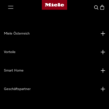
Miele-Homepage
nhalt springen
Suche
Waren
Miele Österreich
Vorteile
Smart Home
Geschäftspartner