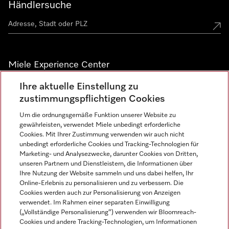
Händlersuche
Miele Experience Center
Ihre aktuelle Einstellung zu
Alle Miele Experience Center anzeigen
zustimmungspflichtigen Cookies
Um die ordnungsgemäße Funktion unserer Website zu
Newsletter
gewährleisten, verwendet Miele unbedingt erforderliche
Cookies. Mit Ihrer Zustimmung verwenden wir auch nicht
unbedingt erforderliche Cookies und Tracking-Technologien für
Marketing- und Analysezwecke, darunter Cookies von Dritten,
unseren Partnern und Dienstleistern, die Informationen über
Ihre Nutzung der Website sammeln und uns dabei helfen, Ihr
Online-Erlebnis zu personalisieren und zu verbessern. Die
Cookies werden auch zur Personalisierung von Anzeigen
verwendet. Im Rahmen einer separaten Einwilligung
(„Vollständige Personalisierung“) verwenden wir Bloomreach-
Miele auf Instagram
Miele auf Facebook
Miele auf Youtube
Cookies und andere Tracking-Technologien, um Informationen