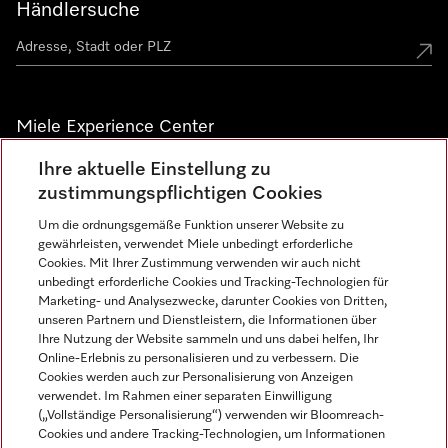
Händlersuche
Miele Experience Center
Ihre aktuelle Einstellung zu
Alle Miele Experience Center anzeigen
zustimmungspflichtigen Cookies
Um die ordnungsgemäße Funktion unserer Website zu
Newsletter
gewährleisten, verwendet Miele unbedingt erforderliche
Cookies. Mit Ihrer Zustimmung verwenden wir auch nicht
unbedingt erforderliche Cookies und Tracking-Technologien für
Marketing- und Analysezwecke, darunter Cookies von Dritten,
unseren Partnern und Dienstleistern, die Informationen über
Ihre Nutzung der Website sammeln und uns dabei helfen, Ihr
Online-Erlebnis zu personalisieren und zu verbessern. Die
Cookies werden auch zur Personalisierung von Anzeigen
verwendet. Im Rahmen einer separaten Einwilligung
(„Vollständige Personalisierung“) verwenden wir Bloomreach-
Miele auf Instagram
Miele auf Facebook
Miele auf Youtube
Cookies und andere Tracking-Technologien, um Informationen