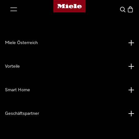
Miele-Homepage
nhalt springen
Suche
Waren
Miele Österreich
Vorteile
Smart Home
Geschäftspartner