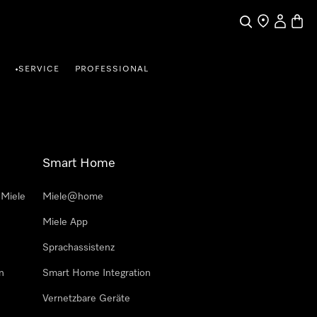
Suche
Händlersuche
Benutzer
Waren
SERVICE
PROFESSIONAL
•
Smart Home
 Miele
Miele@home
Miele App
Sprachassistenz
n
Smart Home Integration
Vernetzbare Geräte