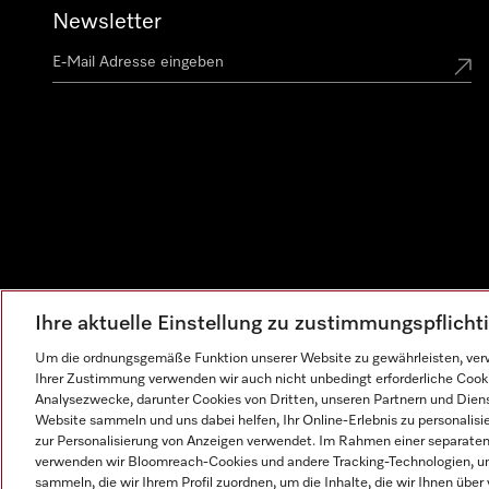
Newsletter
Ihre aktuelle Einstellung zu zustimmungspflich
Um die ordnungsgemäße Funktion unserer Website zu gewährleisten, verw
Ihrer Zustimmung verwenden wir auch nicht unbedingt erforderliche Cook
Analysezwecke, darunter Cookies von Dritten, unseren Partnern und Dienst
Website sammeln und uns dabei helfen, Ihr Online-Erlebnis zu personalis
zur Personalisierung von Anzeigen verwendet. Im Rahmen einer separaten E
verwenden wir Bloomreach-Cookies und andere Tracking-Technologien, um
sammeln, die wir Ihrem Profil zuordnen, um die Inhalte, die wir Ihnen übe