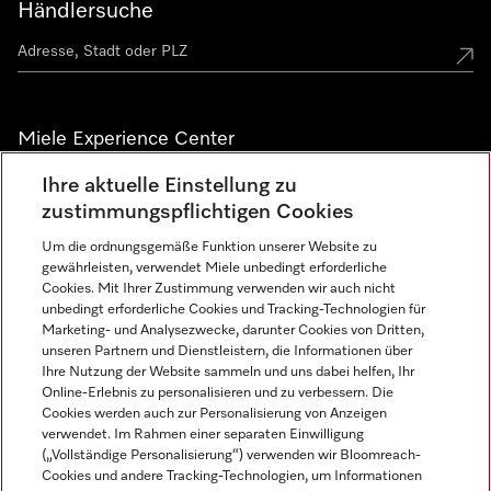
Händlersuche
Miele Experience Center
Ihre aktuelle Einstellung zu
Alle Miele Experience Center anzeigen
zustimmungspflichtigen Cookies
Um die ordnungsgemäße Funktion unserer Website zu
Newsletter
gewährleisten, verwendet Miele unbedingt erforderliche
Cookies. Mit Ihrer Zustimmung verwenden wir auch nicht
unbedingt erforderliche Cookies und Tracking-Technologien für
Marketing- und Analysezwecke, darunter Cookies von Dritten,
unseren Partnern und Dienstleistern, die Informationen über
Ihre Nutzung der Website sammeln und uns dabei helfen, Ihr
Online-Erlebnis zu personalisieren und zu verbessern. Die
Cookies werden auch zur Personalisierung von Anzeigen
verwendet. Im Rahmen einer separaten Einwilligung
(„Vollständige Personalisierung“) verwenden wir Bloomreach-
Miele auf Instagram
Miele auf Facebook
Miele auf Youtube
Cookies und andere Tracking-Technologien, um Informationen