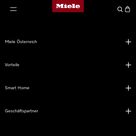
Miele-Homepage
nhalt springen
Suche
Waren
Miele Österreich
Vorteile
Smart Home
Geschäftspartner