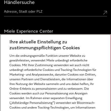
Händlersuche
Miele Experience Center
Ihre aktuelle Einstellung zu
Alle Miele Experience Center anzeigen
zustimmungspflichtigen Cookies
Um die ordnungsgemäße Funktion unserer Website zu
Newsletter
gewährleisten, verwendet Miele unbedingt erforderliche
Cookies. Mit Ihrer Zustimmung verwenden wir auch nicht
unbedingt erforderliche Cookies und Tracking-Technologien für
Marketing- und Analysezwecke, darunter Cookies von Dritten,
unseren Partnern und Dienstleistern, die Informationen über
Ihre Nutzung der Website sammeln und uns dabei helfen, Ihr
Online-Erlebnis zu personalisieren und zu verbessern. Die
Cookies werden auch zur Personalisierung von Anzeigen
verwendet. Im Rahmen einer separaten Einwilligung
(„Vollständige Personalisierung“) verwenden wir Bloomreach-
Miele auf Instagram
Miele auf Facebook
Miele auf Youtube
Cookies und andere Tracking-Technologien, um Informationen