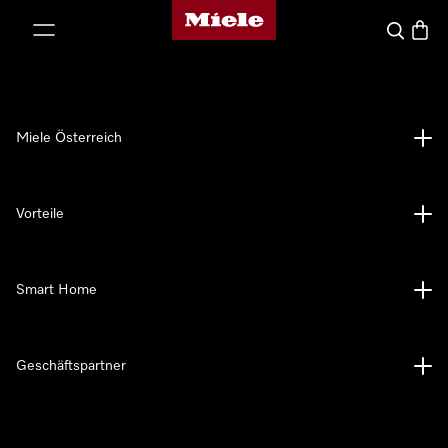
Miele-Homepage
nhalt springen
Suche
Waren
Miele Österreich
Vorteile
Smart Home
Geschäftspartner